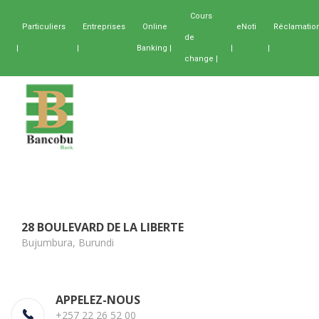
Cours
Particuliers
Entreprises
Online
eNoti
Réclamatio
de
|
|
Banking |
|
|
change |
28 BOULEVARD DE LA LIBERTE
Bujumbura, Burundi
APPELEZ-NOUS
+257 22 26 52 00