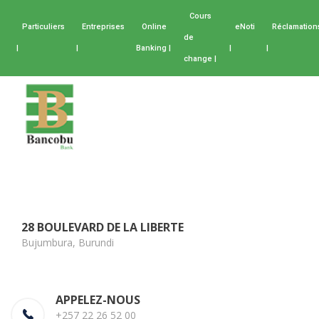
Cours
Particuliers
Entreprises
Online
eNoti
Réclamation
de
|
|
Banking |
|
|
change |
28 BOULEVARD DE LA LIBERTE
Bujumbura, Burundi
APPELEZ-NOUS
+257 22 26 52 00