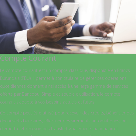
Compte Courant
Le compte courant est un compte classique, disponible en Francs
Burundais (FBU). Il permet à son titulaire de gérer ses opérations
quotidiennes donnant ainsi accès à une large gamme de services
offerts par Bancobu. Simple et souple d’utilisation, le compte
courant s’adapte à vos besoins actuels et futurs.
Ce compte peut être utilisé pour recevoir des crédits, bénéficier des
découverts bancaires, effectuer des virements automatiques, ou
d'émettre et recevoir des transferts/paiements nationaux et