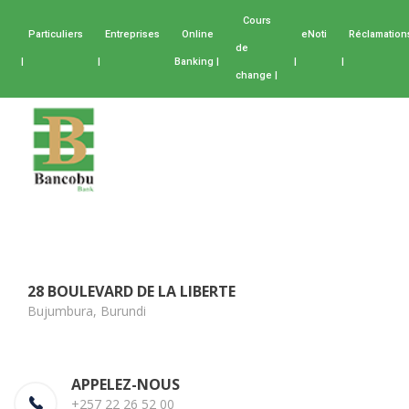
Cours
Particuliers
Entreprises
Online
eNoti
Réclamation
de
|
|
Banking |
|
|
change |
28 BOULEVARD DE LA LIBERTE
Bujumbura, Burundi
APPELEZ-NOUS
+257 22 26 52 00