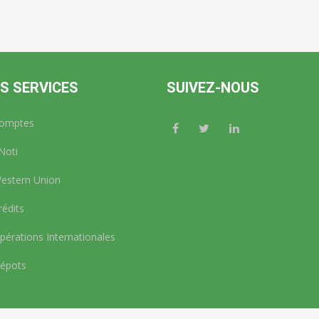
S SERVICES
SUIVEZ-NOUS
omptes
Noti
stern Union
édits
érations Internationales
épots