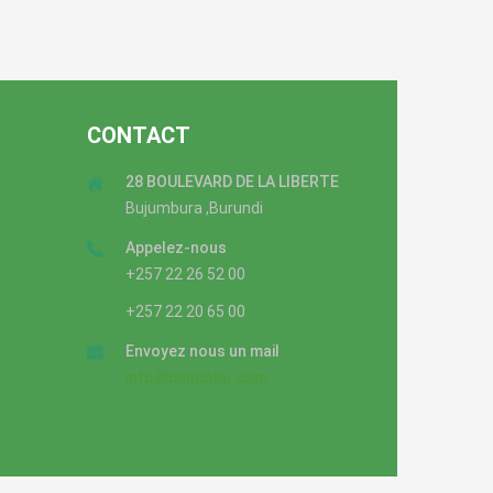
CONTACT
28 BOULEVARD DE LA LIBERTE
Bujumbura ,Burundi
Appelez-nous
+257 22 26 52 00
+257 22 20 65 00
Envoyez nous un mail
info@bancobu.com