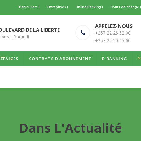
Particuliers |
Entreprises |
Online Banking |
Cours de change |
APPELEZ-NOUS
OULEVARD DE LA LIBERTE
+257 22 26 52 00
bura, Burundi
+257 22 20 65 00
SERVICES
CONTRATS D'ABONNEMENT
E-BANKING
P
Dans L'Actualité