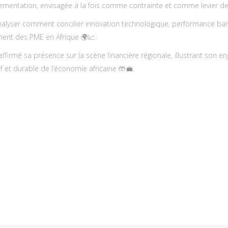
réglementation, envisagée à la fois comme contrainte et comme levier de
analyser comment concilier innovation technologique, performance banc
ement des PME en Afrique 🌍📈.
affirmé sa présence sur la scène financière régionale, illustrant son 
if et durable de l’économie africaine 🤲💼.