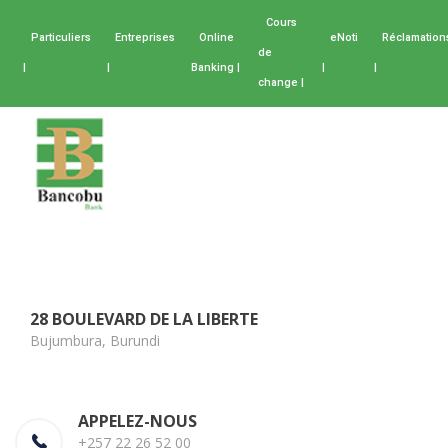
Cours
Particuliers
Entreprises
Online
eNoti
Réclamation
de
|
|
Banking |
|
|
change |
28 BOULEVARD DE LA LIBERTE
Bujumbura, Burundi
APPELEZ-NOUS
+257 22 26 52 00