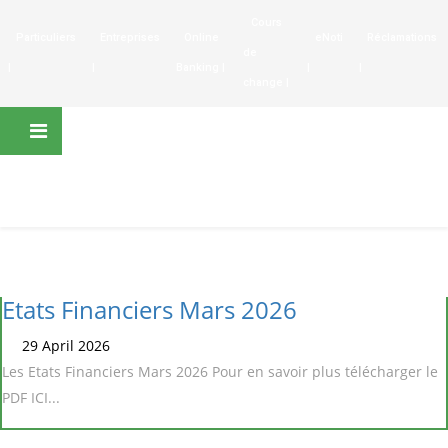
Cours
Particuliers
Entreprises
Online
eNoti
Réclamations
de
|
|
Banking |
|
|
change |
Etats Financiers Mars 2026
29 April 2026
Les Etats Financiers Mars 2026 Pour en savoir plus télécharger le
PDF ICI...