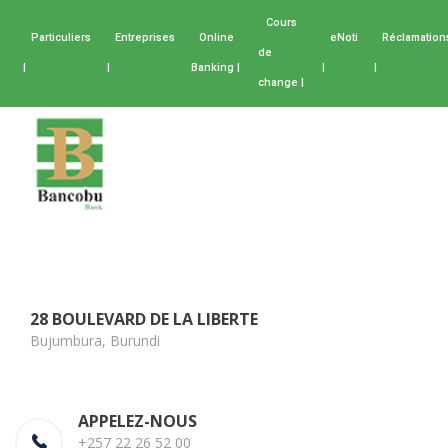
Cours
Particuliers
Entreprises
Online
eNoti
Réclamation
de
|
|
Banking |
|
|
change |
28 BOULEVARD DE LA LIBERTE
Bujumbura, Burundi
APPELEZ-NOUS
+257 22 26 52 00