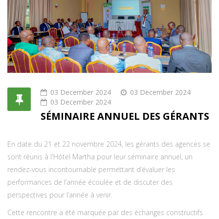
03 December 2024
03 December 2024
03 December 2024
SÉMINAIRE ANNUEL DES GÉRANTS
En date du 21 et 22 novembre 2024, les gérants des agences se
sont réunis à l'Hôtel Martha pour leur séminaire annuel, un
rendez-vous incontournable permettant d’évaluer les
performances de l’année écoulée et de discuter des
perspectives pour l’année à venir.
Cette rencontre a été marquée par des échanges constructifs