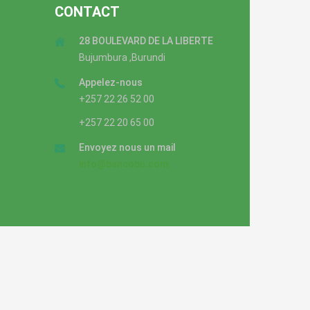
CONTACT
28 BOULEVARD DE LA LIBERTE
Bujumbura ,Burundi
Appelez-nous
+257 22 26 52 00
+257 22 20 65 00
Envoyez nous un mail
info@bancobu.com