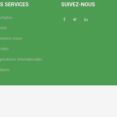
S SERVICES
SUIVEZ-NOUS
omptes
Noti
stern Union
édits
érations Internationales
épots