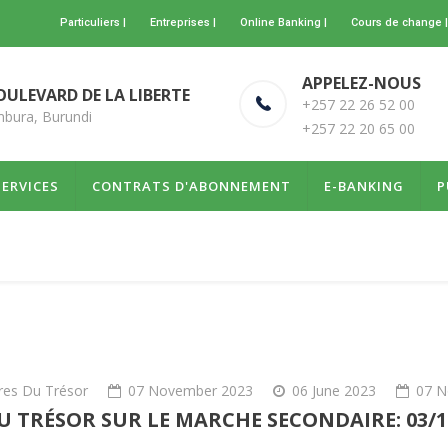
Particuliers |
Entreprises |
Online Banking |
Cours de change |
APPELEZ-NOUS
OULEVARD DE LA LIBERTE
+257 22 26 52 00
bura, Burundi
+257 22 20 65 00
SERVICES
CONTRATS D'ABONNEMENT
E-BANKING
P
tres Du Trésor
07 November 2023
06 June 2023
07 N
U TRÉSOR SUR LE MARCHE SECONDAIRE: 03/1