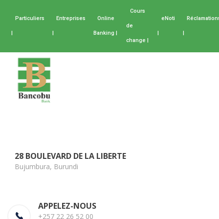
Cours
Particuliers
Entreprises
Online
eNoti
Réclamation
de
|
|
Banking |
|
|
change |
28 BOULEVARD DE LA LIBERTE
Bujumbura, Burundi
APPELEZ-NOUS
+257 22 26 52 00